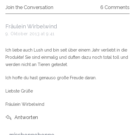
Join the Conversation
6 Comments
s
Fräulein Wirbelwind
a
9. Oktober 2013 at 9:41
y
s
Ich liebe auch Lush und bin seit über einem Jahr verliebt in die
:
Produkte! Sie sind einmalig und duften dazu noch total toll und
werden nicht an Tieren getestet.
Ich hoffe du hast genauso große Freude daran.
Liebste Grüße
Fräulein Wirbelwind
Antworten
s