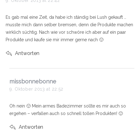
9. Oktober 2013 at 22:42
y
s
Es gab mal eine Zeit, da habe ich ständig bei Lush gekauft …
:
musste mich dann selber bremsen, denn die Produkte machen
wirklich süchtig. Nach wie vor schwöre ich aber auf ein paar
Produkte und kaufe sie mir immer gerne nach 🙂
Antworten
s
missbonnebonne
a
9. Oktober 2013 at 22:52
y
s
Oh nein 🙂 Mein armes Badezimmer sollte es mir auch so
:
ergehen – verfallen auch so schnell tollen Produkten! 🙂
Antworten