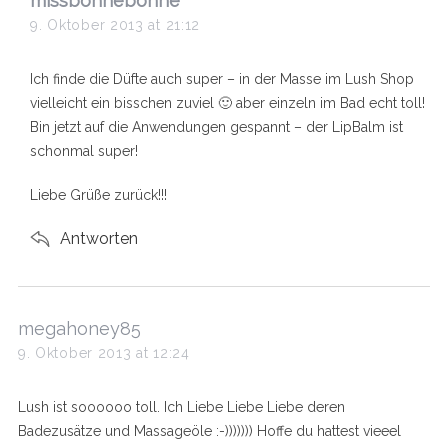
missbonnebonne
a
9. Oktober 2013 at 21:12
y
s
Ich finde die Düfte auch super – in der Masse im Lush Shop
:
vielleicht ein bisschen zuviel 🙂 aber einzeln im Bad echt toll!
Bin jetzt auf die Anwendungen gespannt – der LipBalm ist
schonmal super!
Liebe Grüße zurück!!!
Antworten
s
megahoney85
a
9. Oktober 2013 at 12:24
y
s
Lush ist soooooo toll. Ich Liebe Liebe Liebe deren
:
Badezusätze und Massageöle :-))))))) Hoffe du hattest vieeel