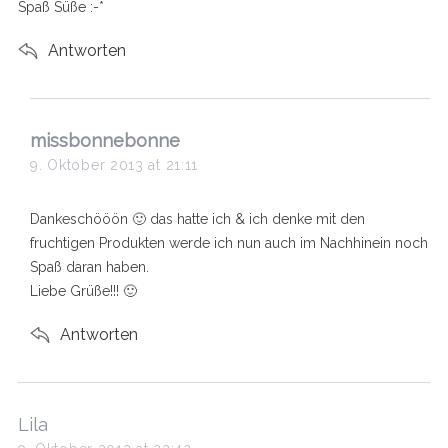
Spaß Süße :-*
Antworten
s
missbonnebonne
a
9. Oktober 2013 at 21:11
y
s
Dankeschööön 🙂 das hatte ich & ich denke mit den
:
fruchtigen Produkten werde ich nun auch im Nachhinein noch
Spaß daran haben.
Liebe Grüße!!! 🙂
Antworten
s
Lila
a