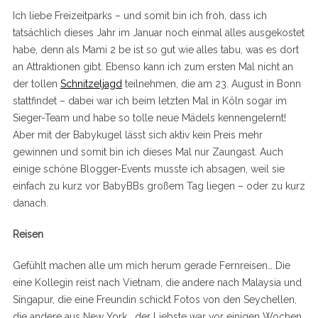
Ich liebe Freizeitparks – und somit bin ich froh, dass ich
tatsächlich dieses Jahr im Januar noch einmal alles ausgekostet
habe, denn als Mami 2 be ist so gut wie alles tabu, was es dort
an Attraktionen gibt. Ebenso kann ich zum ersten Mal nicht an
der tollen
Schnitzeljagd
teilnehmen, die am 23. August in Bonn
stattfindet – dabei war ich beim letzten Mal in Köln sogar im
Sieger-Team und habe so tolle neue Mädels kennengelernt!
Aber mit der Babykugel lässt sich aktiv kein Preis mehr
gewinnen und somit bin ich dieses Mal nur Zaungast. Auch
einige schöne Blogger-Events musste ich absagen, weil sie
einfach zu kurz vor BabyBBs großem Tag liegen – oder zu kurz
danach.
Reisen
Gefühlt machen alle um mich herum gerade Fernreisen… Die
eine Kollegin reist nach Vietnam, die andere nach Malaysia und
Singapur, die eine Freundin schickt Fotos von den Seychellen,
die andere aus New York… der Liebste war vor einigen Wochen