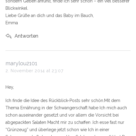
sondern Geben anfühlt, finde ich sehr schön – ein viel besserer
Blickwinkel.
Liebe Grüße an dich und das Baby im Bauch,
Emma
Antworten
s
marylou2101
a
2. November 2014 at 23:07
y
s
Hey,
:
Ich finde die Idee des Rückblick-Posts sehr schön.Mit dem
Thema Ernährung in der Schwangerschaft habe Ich mich auch
schon auseinander gesetzt und vor allem die Vorsicht bei
abgepackten Salaten Macht mir zu schaffen .Ich esse fast nur
“Grünzeug” und überlege jetzt schon wie Ich in einer