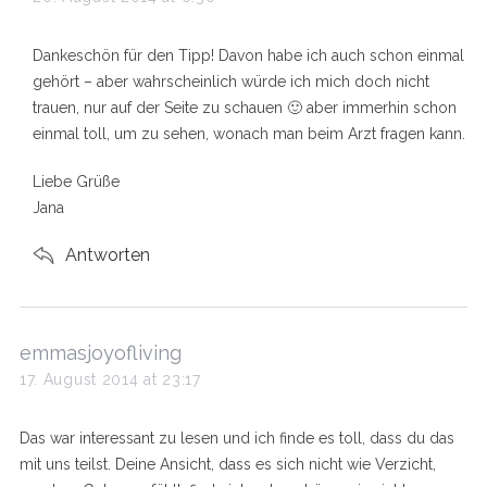
y
s
Dankeschön für den Tipp! Davon habe ich auch schon einmal
:
gehört – aber wahrscheinlich würde ich mich doch nicht
trauen, nur auf der Seite zu schauen 🙂 aber immerhin schon
einmal toll, um zu sehen, wonach man beim Arzt fragen kann.
Liebe Grüße
Jana
Antworten
s
emmasjoyofliving
a
17. August 2014 at 23:17
y
s
Das war interessant zu lesen und ich finde es toll, dass du das
:
mit uns teilst. Deine Ansicht, dass es sich nicht wie Verzicht,