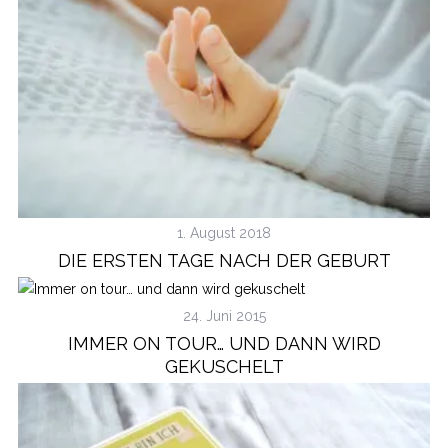
S
e
1. August 2018
a
DIE ERSTEN TAGE NACH DER GEBURT
r
c
h
24. Juni 2015
f
IMMER ON TOUR… UND DANN WIRD
o
r
GEKUSCHELT
: