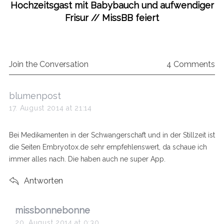
Hochzeitsgast mit Babybauch und aufwendiger
Frisur // MissBB feiert
Join the Conversation
4 Comments
s
blumenpost
a
17. August 2014 at 21:14
y
s
Bei Medikamenten in der Schwangerschaft und in der Stillzeit ist
:
die Seiten Embryotox.de sehr empfehlenswert, da schaue ich
immer alles nach. Die haben auch ne super App.
Antworten
s
missbonnebonne
a
20. August 2014 at 0:30