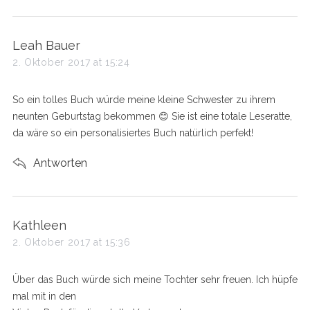
s
Leah Bauer
a
2. Oktober 2017 at 15:24
y
s
So ein tolles Buch würde meine kleine Schwester zu ihrem
:
neunten Geburtstag bekommen 😊 Sie ist eine totale Leseratte,
da wäre so ein personalisiertes Buch natürlich perfekt!
Antworten
s
Kathleen
a
2. Oktober 2017 at 15:36
y
s
Über das Buch würde sich meine Tochter sehr freuen. Ich hüpfe
:
mal mit in den