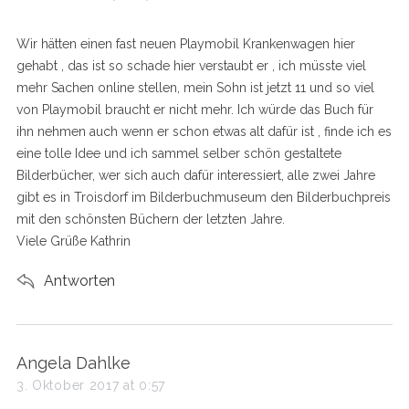
y
s
Wir hätten einen fast neuen Playmobil Krankenwagen hier
:
gehabt , das ist so schade hier verstaubt er , ich müsste viel
mehr Sachen online stellen, mein Sohn ist jetzt 11 und so viel
von Playmobil braucht er nicht mehr. Ich würde das Buch für
ihn nehmen auch wenn er schon etwas alt dafür ist , finde ich es
eine tolle Idee und ich sammel selber schön gestaltete
Bilderbücher, wer sich auch dafür interessiert, alle zwei Jahre
gibt es in Troisdorf im Bilderbuchmuseum den Bilderbuchpreis
mit den schönsten Büchern der letzten Jahre.
Viele Grüße Kathrin
Antworten
s
Angela Dahlke
a
3. Oktober 2017 at 0:57
y