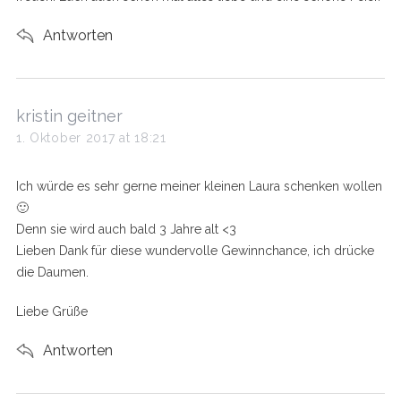
Antworten
s
kristin geitner
a
1. Oktober 2017 at 18:21
y
s
Ich würde es sehr gerne meiner kleinen Laura schenken wollen
:
🙂
Denn sie wird auch bald 3 Jahre alt <3
Lieben Dank für diese wundervolle Gewinnchance, ich drücke
die Daumen.
Liebe Grüße
Antworten