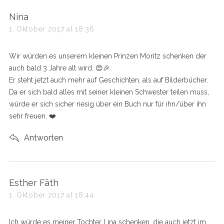
s
Nina
a
1. Oktober 2017 at 18:36
y
s
Wir würden es unserem kleinen Prinzen Moritz schenken der
:
auch bald 3 Jahre alt wird. 😍🎉
Er steht jetzt auch mehr auf Geschichten, als auf Bilderbücher.
Da er sich bald alles mit seiner kleinen Schwester teilen muss,
würde er sich sicher riesig über ein Buch nur für ihn/über ihn
sehr freuen. ❤️️
Antworten
s
Esther Fäth
a
1. Oktober 2017 at 18:44
y
s
Ich würde es meiner Tochter Lina schenken, die auch jetzt im