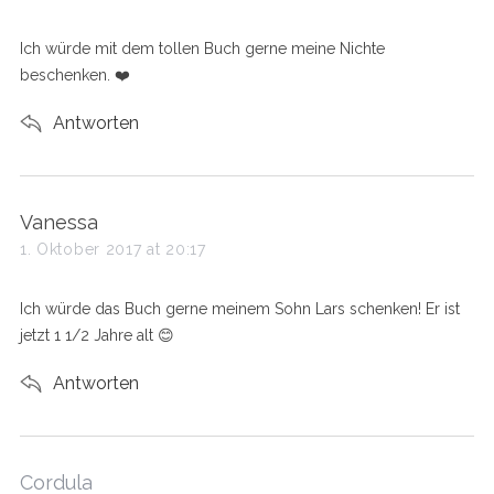
y
s
Ich würde mit dem tollen Buch gerne meine Nichte
:
beschenken. ❤️
Antworten
s
Vanessa
a
1. Oktober 2017 at 20:17
y
s
Ich würde das Buch gerne meinem Sohn Lars schenken! Er ist
:
jetzt 1 1/2 Jahre alt 😊
Antworten
s
Cordula