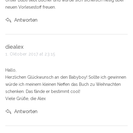
Unser Bübli liebt Bücher und würde sich sicherlich riesig über
:
neuen Vorlesestoff freuen.
Antworten
s
diealex
a
1. Oktober 2017 at 23:15
y
s
Hallo,
:
Herzlichen Glückwunsch an den Babyboy! Sollte ich gewinnen
würde ich meinem kleinen Neffen das Buch zu Weihnachten
schenken. Das fände er bestimmt cool!
Viele Grüße, die Alex
Antworten