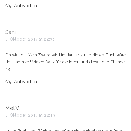
Antworten
s
Sani
a
1. Oktober 2017 at 22:31
y
s
Oh wie toll. Mein Zwerg wird im Januar 3 und dieses Buch wäre
:
der Hammer!! Vielen Dank für die Ideen und diese tolle Chance
<3
Antworten
s
Mel V.
a
1. Oktober 2017 at 22:49
y
s