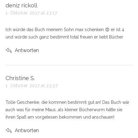
s
deniz rickoll
a
1. Oktober 2017 at 23:17
y
s
Ich würde das Buch meinem Sohn max schenken 😍 er ist 4
:
und würde such ganz bestimmt total freuen er liebt Bücher
Antworten
s
Christine S.
a
1. Oktober 2017 at 23:27
y
s
Tolle Geschenke, die kommen bestimmt gut an! Das Buch wär
:
auch was für meine Maus, als kleiner Bücherwurm hätte sie
ihren Spaß am vorgelesen bekommen und anschauen!
Antworten