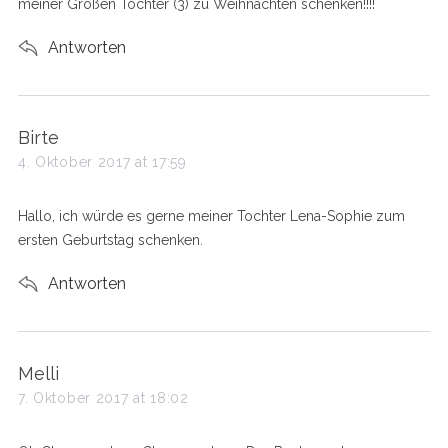
meiner Großen Tochter (3) zu Weihnachten schenken!!!!
Antworten
s
Birte
a
4. Oktober 2017 at 17:59
y
s
Hallo, ich würde es gerne meiner Tochter Lena-Sophie zum
:
ersten Geburtstag schenken.
Antworten
s
Melli
a
7. Oktober 2017 at 18:02
y
s