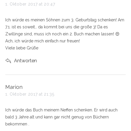
a
1. Oktober 2017 at 20:47
y
s
Ich würde es meinen Söhnen zum 3. Geburtstag schenken! Am
:
7.1. ist es soweit… da kommt bei uns die große 3! Da es
Zwillinge sind, muss ich noch ein 2. Buch machen lassen! 😍
Ach, ich würde mich einfach nur freuen!
Viele liebe Grüße
Antworten
s
Marion
a
1. Oktober 2017 at 21:35
y
s
Ich würde das Buch meinem Neffen schenken. Er wird auch
:
bald 3 Jahre alt und kann gar nicht genug von Büchern
bekommen .