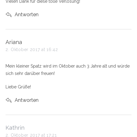
Vielen Dank für diese tolle Verlosung!
Antworten
s
Ariana
a
2. Oktober 2017 at 16:42
y
s
Mein kleiner Spatz wird im Oktober auch 3 Jahre alt und würde
:
sich sehr darüber freuen!
Liebe Grüße!
Antworten
s
Kathrin
a
2. Oktober 2017 at 17:21