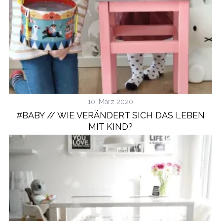
10. März 2020
S
e
#BABY // WIE VERÄNDERT SICH DAS LEBEN
a
MIT KIND?
r
c
h
f
o
r
: