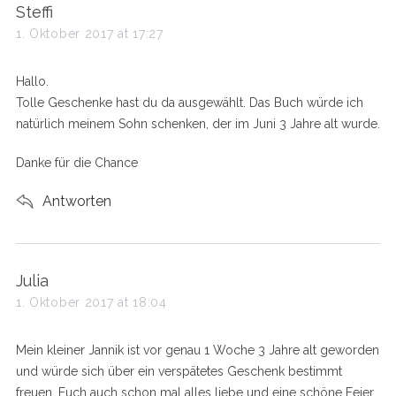
s
Steffi
a
1. Oktober 2017 at 17:27
y
s
Hallo.
:
Tolle Geschenke hast du da ausgewählt. Das Buch würde ich
natürlich meinem Sohn schenken, der im Juni 3 Jahre alt wurde.
Danke für die Chance
Antworten
s
Julia
a
1. Oktober 2017 at 18:04
y
s
Mein kleiner Jannik ist vor genau 1 Woche 3 Jahre alt geworden
:
und würde sich über ein verspätetes Geschenk bestimmt
freuen. Euch auch schon mal alles liebe und eine schöne Feier.