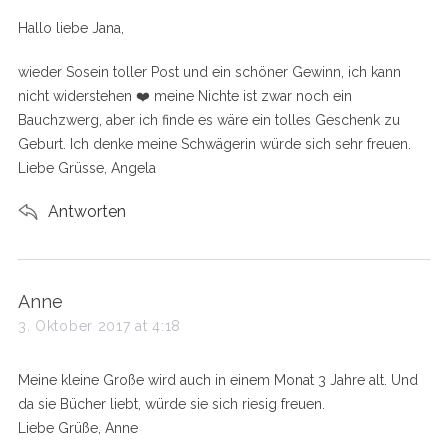
s
Hallo liebe Jana,
:
wieder Sosein toller Post und ein schöner Gewinn, ich kann
nicht widerstehen ❤️ meine Nichte ist zwar noch ein
Bauchzwerg, aber ich finde es wäre ein tolles Geschenk zu
Geburt. Ich denke meine Schwägerin würde sich sehr freuen.
Liebe Grüsse, Angela
Antworten
s
Anne
a
3. Oktober 2017 at 4:18
y
s
Meine kleine Große wird auch in einem Monat 3 Jahre alt. Und
:
da sie Bücher liebt, würde sie sich riesig freuen.
Liebe Grüße, Anne