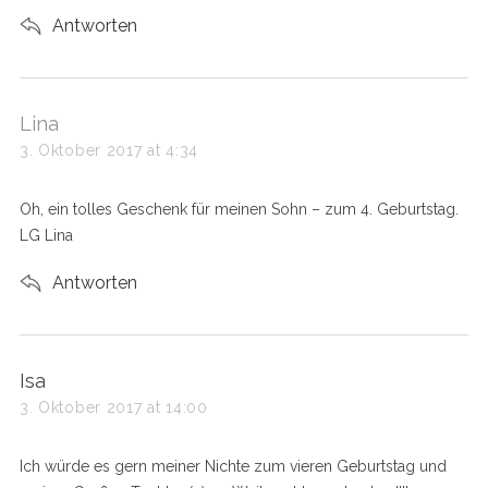
Antworten
s
Lina
a
3. Oktober 2017 at 4:34
y
s
Oh, ein tolles Geschenk für meinen Sohn – zum 4. Geburtstag.
:
LG Lina
Antworten
s
Isa
a
3. Oktober 2017 at 14:00
y
s
Ich würde es gern meiner Nichte zum vieren Geburtstag und
: