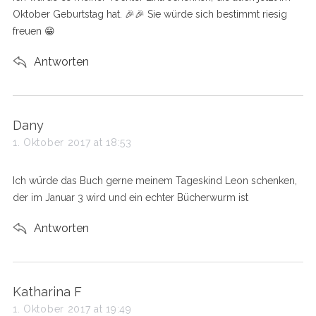
:
Oktober Geburtstag hat. 🎉🎉 Sie würde sich bestimmt riesig
freuen 😁
Antworten
s
Dany
a
1. Oktober 2017 at 18:53
y
s
Ich würde das Buch gerne meinem Tageskind Leon schenken,
:
der im Januar 3 wird und ein echter Bücherwurm ist
Antworten
s
Katharina F
a
1. Oktober 2017 at 19:49