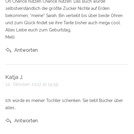
Oh Chance nutzen Chance nutzen. Das Buch wurde
:
selbstverständlich die größte Zucker Nichte auf Erden
bekommen, “meine” Sarah. Bin verliebt bis über beide Ohren
und zum Glück findet sie ihre Tante bisher auch mega cool.
Alles Liebe euch zum Geburtstag,
Melli
Antworten
s
Katja J.
a
10. Oktober 2017 at 19:59
y
s
Ich würde es meiner Tochter schenken. Sie liebt Bücher über
:
alles…
Antworten