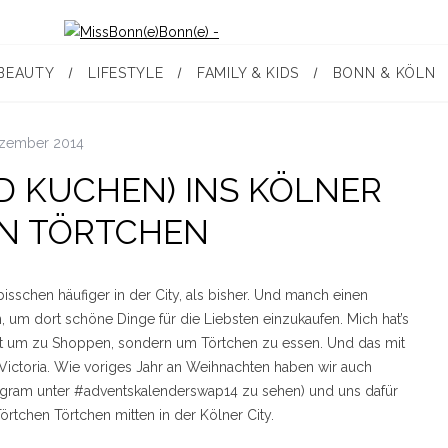
BEAUTY
LIFESTYLE
FAMILY & KIDS
BONN & KÖLN
ezember 2014
D KUCHEN) INS KÖLNER
N TÖRTCHEN
 bisschen häufiger in der City, als bisher. Und manch einen
, um dort schöne Dinge für die Liebsten einzukaufen. Mich hat’s
t um zu Shoppen, sondern um Törtchen zu essen. Und das mit
Victoria. Wie voriges Jahr an Weihnachten haben wir auch
tagram unter #adventskalenderswap14 zu sehen) und uns dafür
rtchen Törtchen mitten in der Kölner City.