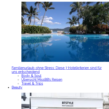
Familienurlaub ohne Stress: Diese 7 Hotelkriterien sind für
uns entscheidend
Body & Soul
Übersicht MissBB’s Reisen
Travel & Trips
Beauty