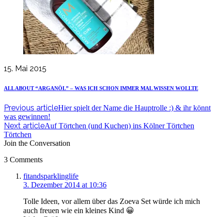
15. Mai 2015
ALL ABOUT “ARGANÖL” – WAS ICH SCHON IMMER MAL WISSEN WOLLTE
Previous article
Hier spielt der Name die Hauptrolle :) & ihr könnt
was gewinnen!
Next article
Auf Törtchen (und Kuchen) ins Kölner Törtchen
Törtchen
Join the Conversation
3 Comments
says:
fitandsparklinglife
3. Dezember 2014 at 10:36
Tolle Ideen, vor allem über das Zoeva Set würde ich mich
auch freuen wie ein kleines Kind 😀