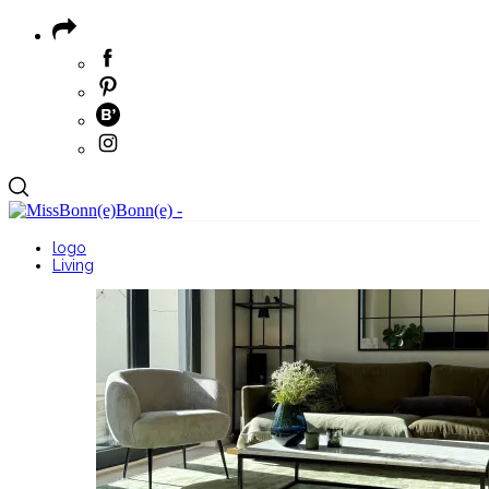
logo
Living