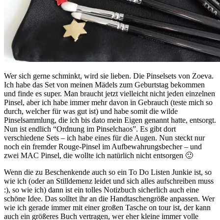
Wer sich gerne schminkt, wird sie lieben. Die Pinselsets von Zoeva.
Ich habe das Set von meinen Mädels zum Geburtstag bekommen
und finde es super. Man braucht jetzt vielleicht nicht jeden einzelnen
Pinsel, aber ich habe immer mehr davon in Gebrauch (teste mich so
durch, welcher für was gut ist) und habe somit die wilde
Pinselsammlung, die ich bis dato mein Eigen genannt hatte, entsorgt.
Nun ist endlich “Ordnung im Pinselchaos”. Es gibt dort
verschiedene Sets – ich habe eines für die Augen. Nun steckt nur
noch ein fremder Rouge-Pinsel im Aufbewahrungsbecher – und
zwei MAC Pinsel, die wollte ich natürlich nicht entsorgen 🙂
Wenn die zu Beschenkende auch so ein To Do Listen Junkie ist, so
wie ich (oder an Stilldemenz leidet und sich alles aufschreiben muss
:), so wie ich) dann ist ein tolles Notizbuch sicherlich auch eine
schöne Idee. Das solltet ihr an die Handtaschengröße anpassen. Wer
wie ich gerade immer mit einer großen Tasche on tour ist, der kann
auch ein größeres Buch vertragen, wer eher kleine immer volle