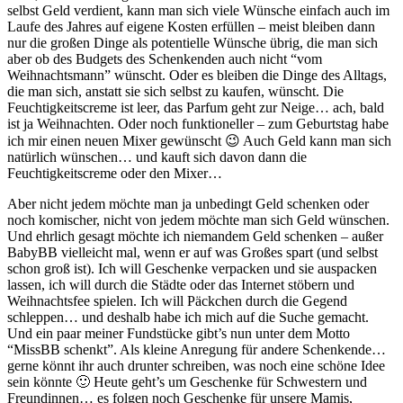
selbst Geld verdient, kann man sich viele Wünsche einfach auch im
Laufe des Jahres auf eigene Kosten erfüllen – meist bleiben dann
nur die großen Dinge als potentielle Wünsche übrig, die man sich
aber ob des Budgets des Schenkenden auch nicht “vom
Weihnachtsmann” wünscht. Oder es bleiben die Dinge des Alltags,
die man sich, anstatt sie sich selbst zu kaufen, wünscht. Die
Feuchtigkeitscreme ist leer, das Parfum geht zur Neige… ach, bald
ist ja Weihnachten. Oder noch funktioneller – zum Geburtstag habe
ich mir einen neuen Mixer gewünscht 😉 Auch Geld kann man sich
natürlich wünschen… und kauft sich davon dann die
Feuchtigkeitscreme oder den Mixer…
Aber nicht jedem möchte man ja unbedingt Geld schenken oder
noch komischer, nicht von jedem möchte man sich Geld wünschen.
Und ehrlich gesagt möchte ich niemandem Geld schenken – außer
BabyBB vielleicht mal, wenn er auf was Großes spart (und selbst
schon groß ist). Ich will Geschenke verpacken und sie auspacken
lassen, ich will durch die Städte oder das Internet stöbern und
Weihnachtsfee spielen. Ich will Päckchen durch die Gegend
schleppen… und deshalb habe ich mich auf die Suche gemacht.
Und ein paar meiner Fundstücke gibt’s nun unter dem Motto
“MissBB schenkt”. Als kleine Anregung für andere Schenkende…
gerne könnt ihr auch drunter schreiben, was noch eine schöne Idee
sein könnte 🙂 Heute geht’s um Geschenke für Schwestern und
Freundinnen… es folgen noch Geschenke für unsere Mamis,