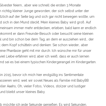
lvester feiern… aber wie schnell die ersten 3 Monate
n richtig kleiner Junge geworden, der sich selbst unter der
tzlich auf der Seite lag und sich gar nicht bewegen wollte, um
nd sich in den Mund steckt. Mein kleines Baby wird groß. Auf
emeinsam immer mehr entdecken, erleben, bald kann er endlich
n bekommt er dann Freunde-Besuch oder besucht seine kleinen
l und bin schon bei dem Tag, an dem er ausziehen wird… der
mit dem Kopf schütteln und denken: Sie schon wieder… aber
ne Phantasie geht mit mir durch. Ich wünsche mir für unser
el Liebe erfahren wird, aber ich weiß, dass er auch lernen
d sei es bei einem typischen Kindergerangel im Kindergarten.
n 2015, bevor ich mich hier endgültig ins Sentimentale
passieren wird, weil wir soviel Neues als Familie mit BabyBB
ler Aaahs, Oh, vieler Fotos, Videos, stolzer und lustiger
nd bleibt unser kleines Baby.
alb möchte ich jede Sekunde genießen. Es wird Sekunden,