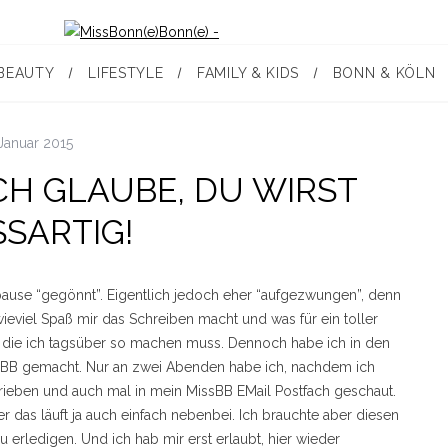
BEAUTY
LIFESTYLE
FAMILY & KIDS
BONN & KÖLN
 Januar 2015
CH GLAUBE, DU WIRST
SARTIG!
ause “gegönnt”. Eigentlich jedoch eher “aufgezwungen”, denn
ieviel Spaß mir das Schreiben macht und was für ein toller
t, die ich tagsüber so machen muss. Dennoch habe ich in den
MissBB gemacht. Nur an zwei Abenden habe ich, nachdem ich
ieben und auch mal in mein MissBB EMail Postfach geschaut.
 das läuft ja auch einfach nebenbei. Ich brauchte aber diesen
 erledigen. Und ich hab mir erst erlaubt, hier wieder