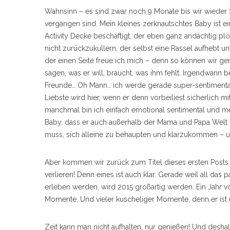
Wahnsinn – es sind zwar noch 9 Monate bis wir wieder Si
vergangen sind. Mein kleines zerknautschtes Baby ist ei
Activity Decke beschäftigt, der eben ganz andächtig plö
nicht zurückzukullern, der selbst eine Rassel aufhebt u
S
der einen Seite freue ich mich – denn so können wir g
e
a
sagen, was er will, braucht, was ihm fehlt. Irgendwan
r
Freunde… Oh Mann… ich werde gerade super-sentimenta
c
Liebste wird hier, wenn er denn vorbeiliest sicherlich 
h
manchmal bin ich einfach emotional sentimental und mei
f
o
Baby, dass er auch außerhalb der Mama und Papa Welt vi
r
muss, sich alleine zu behaupten und klarzukommen – un
:
Aber kommen wir zurück zum Titel dieses ersten Posts i
verlieren! Denn eines ist auch klar. Gerade weil all das 
erleben werden, wird 2015 großartig werden. Ein Jahr vol
Momente. Und vieler kuscheliger Momente, denn er ist u
Zeit kann man nicht aufhalten, nur genießen! Und desh