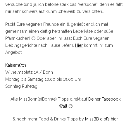
versuche (und ja, ich betone stark das “versuche”, denn es fällt
mir sehr schwer), auf Kuhmilcheiweiß zu verzichten…
Packt Eure veganen Freunde ein & genießt endlich mal
gemeinsam einen deftig herzhaften Leberkäse oder süße
Pfannkuchen! 🙂 Oder aber, ihr lasst Euch Eure veganen
Lieblngsgerichte nach Hause liefern.
Hier
kommt ihr zum
Angebot.
Kaiserhüttn
Wilhelmsplatz 1A / Bonn
Montag bis Samstag 10.00 bis 19.00 Uhr
Sonntag Ruhetag
Alle MissBonn(e)Bonn(e) Tipps direkt auf
Deiner Facebook
Wall
🙂
& noch mehr Food & Drinks Tipps by
MissBB gibt’s hier
.