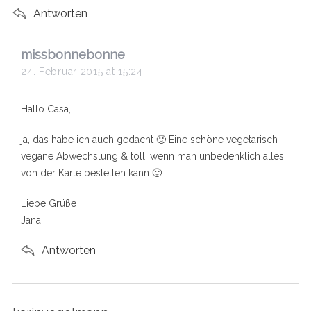
Antworten
s
missbonnebonne
a
24. Februar 2015 at 15:24
y
s
Hallo Casa,
:
ja, das habe ich auch gedacht 🙂 Eine schöne vegetarisch-
vegane Abwechslung & toll, wenn man unbedenklich alles
von der Karte bestellen kann 🙂
Liebe Grüße
Jana
Antworten