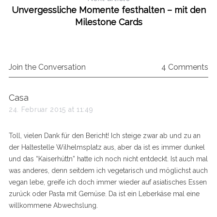
Unvergessliche Momente festhalten – mit den
Milestone Cards
Join the Conversation
4 Comments
s
Casa
a
24. Februar 2015 at 11:49
y
s
Toll, vielen Dank für den Bericht! Ich steige zwar ab und zu an
:
der Haltestelle Wilhelmsplatz aus, aber da ist es immer dunkel
und das “Kaiserhüttn” hatte ich noch nicht entdeckt. Ist auch mal
was anderes, denn seitdem ich vegetarisch und möglichst auch
vegan lebe, greife ich doch immer wieder auf asiatisches Essen
zurück oder Pasta mit Gemüse. Da ist ein Leberkäse mal eine
willkommene Abwechslung.