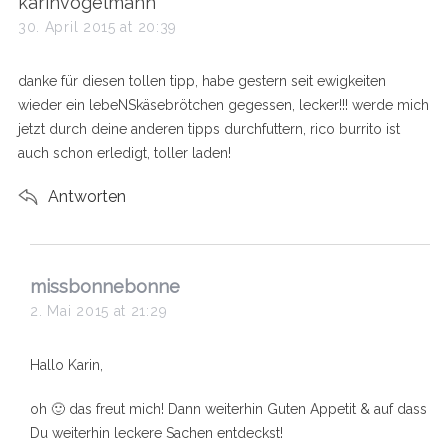
s
karinvogelmann
a
30. April 2015 at 20:39
y
s
danke für diesen tollen tipp, habe gestern seit ewigkeiten
:
wieder ein lebeNSkäsebrötchen gegessen, lecker!!! werde mich
jetzt durch deine anderen tipps durchfuttern, rico burrito ist
auch schon erledigt, toller laden!
Antworten
s
missbonnebonne
a
2. Mai 2015 at 21:29
y
s
Hallo Karin,
:
oh 🙂 das freut mich! Dann weiterhin Guten Appetit & auf dass
Du weiterhin leckere Sachen entdeckst!