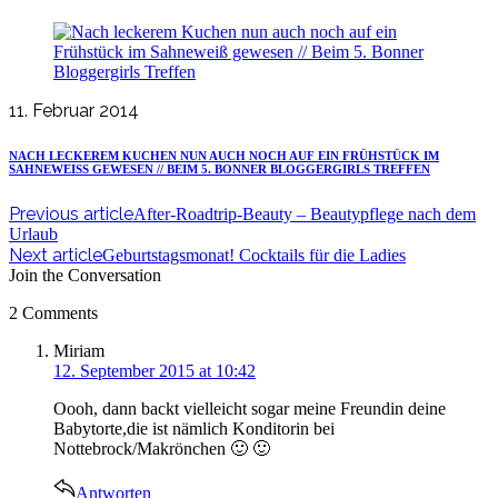
11. Februar 2014
NACH LECKEREM KUCHEN NUN AUCH NOCH AUF EIN FRÜHSTÜCK IM
SAHNEWEISS GEWESEN // BEIM 5. BONNER BLOGGERGIRLS TREFFEN
Previous article
After-Roadtrip-Beauty – Beautypflege nach dem
Urlaub
Next article
Geburtstagsmonat! Cocktails für die Ladies
Join the Conversation
2 Comments
says:
Miriam
12. September 2015 at 10:42
Oooh, dann backt vielleicht sogar meine Freundin deine
Babytorte,die ist nämlich Konditorin bei
Nottebrock/Makrönchen 🙂 🙂
Antworten