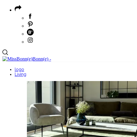
logo
Living