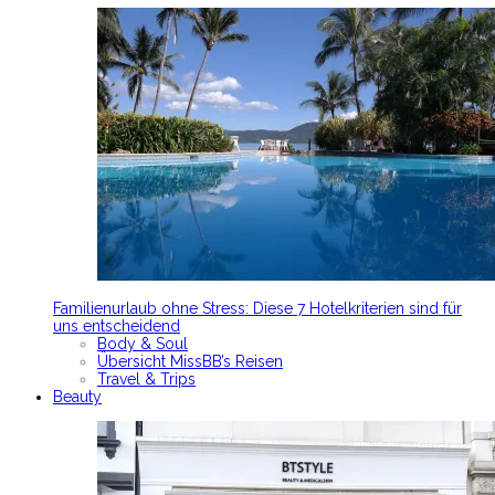
Familienurlaub ohne Stress: Diese 7 Hotelkriterien sind für
uns entscheidend
Body & Soul
Übersicht MissBB’s Reisen
Travel & Trips
Beauty