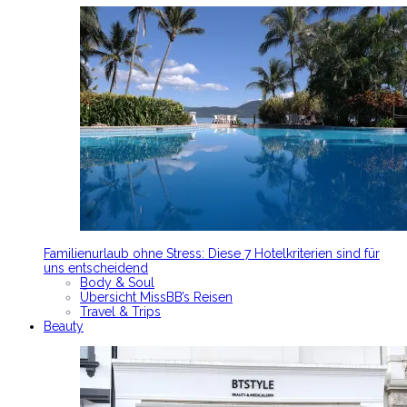
Familienurlaub ohne Stress: Diese 7 Hotelkriterien sind für
uns entscheidend
Body & Soul
Übersicht MissBB’s Reisen
Travel & Trips
Beauty