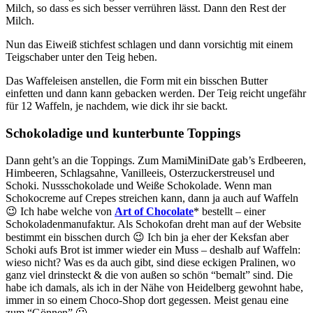
Milch, so dass es sich besser verrühren lässt. Dann den Rest der
Milch.
Nun das Eiweiß stichfest schlagen und dann vorsichtig mit einem
Teigschaber unter den Teig heben.
Das Waffeleisen anstellen, die Form mit ein bisschen Butter
einfetten und dann kann gebacken werden. Der Teig reicht ungefähr
für 12 Waffeln, je nachdem, wie dick ihr sie backt.
Schokoladige und kunterbunte Toppings
Dann geht’s an die Toppings. Zum MamiMiniDate gab’s Erdbeeren,
Himbeeren, Schlagsahne, Vanilleeis, Osterzuckerstreusel und
Schoki. Nussschokolade und Weiße Schokolade. Wenn man
Schokocreme auf Crepes streichen kann, dann ja auch auf Waffeln
😉 Ich habe welche von
Art of Chocolate
* bestellt – einer
Schokoladenmanufaktur. Als Schokofan dreht man auf der Website
bestimmt ein bisschen durch 😉 Ich bin ja eher der Keksfan aber
Schoki aufs Brot ist immer wieder ein Muss – deshalb auf Waffeln:
wieso nicht? Was es da auch gibt, sind diese eckigen Pralinen, wo
ganz viel drinsteckt & die von außen so schön “bemalt” sind. Die
habe ich damals, als ich in der Nähe von Heidelberg gewohnt habe,
immer in so einem Choco-Shop dort gegessen. Meist genau eine
zum “Gönnen” 🙂