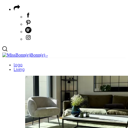
logo
Living