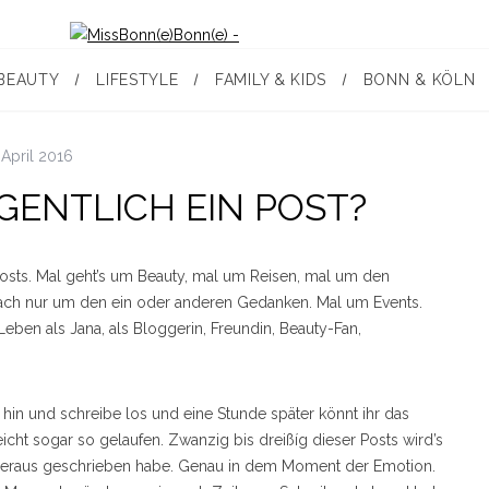
BEAUTY
LIFESTYLE
FAMILY & KIDS
BONN & KÖLN
 April 2016
GENTLICH EIN POST?
osts. Mal geht’s um Beauty, mal um Reisen, mal um den
fach nur um den ein oder anderen Gedanken. Mal um Events.
Leben als Jana, als Bloggerin, Freundin, Beauty-Fan,
h hin und schreibe los und eine Stunde später könnt ihr das
icht sogar so gelaufen. Zwanzig bis dreißíg dieser Posts wird’s
 heraus geschrieben habe. Genau in dem Moment der Emotion.