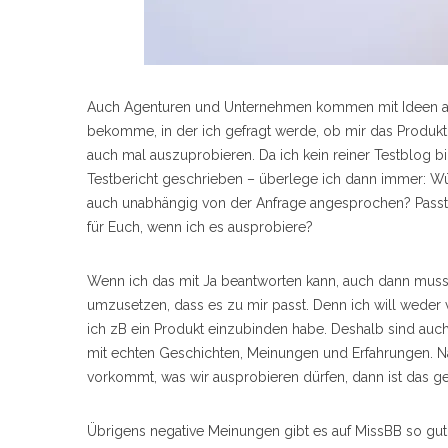
S
Auch Agenturen und Unternehmen kommen mit Ideen auf mi
e
bekomme, in der ich gefragt werde, ob mir das Produkt ge
a
auch mal auszuprobieren. Da ich kein reiner Testblog bi
r
c
Testbericht geschrieben – überlege ich dann immer: Wü
h
auch unabhängig von der Anfrage angesprochen? Passt 
f
für Euch, wenn ich es ausprobiere?
o
r
:
Wenn ich das mit Ja beantworten kann, auch dann muss d
umzusetzen, dass es zu mir passt. Denn ich will wede
ich zB ein Produkt einzubinden habe. Deshalb sind auc
mit echten Geschichten, Meinungen und Erfahrungen. N
vorkommt, was wir ausprobieren dürfen, dann ist das ge
Übrigens negative Meinungen gibt es auf MissBB so gut