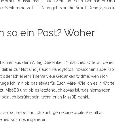
esem Moment müsste man ja auch Zeit zum Schreiben haben. Und
 Schlummerzeit ist. Dann geht’s an die Arbeit. Denn ja, so ein
n so ein Post? Woher
schichten aus dem Alltag, Gedanken, Nützliches. Orte, an denen
dabei, zur Not sind ja auch Handyfotos inzwischen super (so
rt oder ich einem Thema viele Gedanken widme, wenn ich
e ich mir, ob das etwas für Euch wäre. Wie ich es in Worte
 zu MissBB und ob es letztendlich etwas ist, was niemanden
 peinlich berührt sein, wenn er an MissBB denkt.
d viel schreibe und ich Euch gerne eine breite Vielfalt an
eines Kosmos inspirieren.