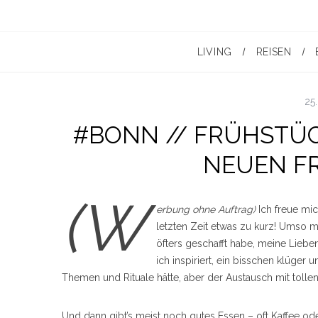
LIVING
REISEN
25.
#BONN // FRÜHSTÜC
NEUEN F
(W
erbung ohne Auftrag)
Ich freue mi
letzten Zeit etwas zu kurz! Umso m
öfters geschafft habe, meine Lieben
ich inspiriert, ein bisschen klüger 
Themen und Rituale hätte, aber der Austausch mit toll
Und dann gibt’s meist noch gutes Essen – oft Kaffee ode