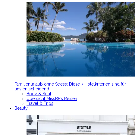
Familienurlaub ohne Stress: Diese 7 Hotelkriterien sind für
uns entscheidend
Body & Soul
Übersicht MissBB’s Reisen
Travel & Trips
Beauty