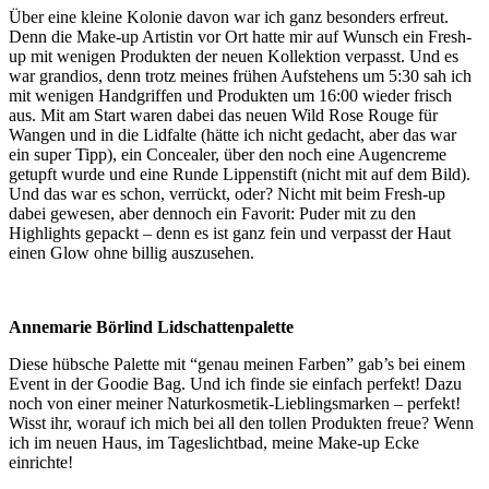
Über eine kleine Kolonie davon war ich ganz besonders erfreut.
Denn die Make-up Artistin vor Ort hatte mir auf Wunsch ein Fresh-
up mit wenigen Produkten der neuen Kollektion verpasst. Und es
war grandios, denn trotz meines frühen Aufstehens um 5:30 sah ich
mit wenigen Handgriffen und Produkten um 16:00 wieder frisch
aus. Mit am Start waren dabei das neuen Wild Rose Rouge für
Wangen und in die Lidfalte (hätte ich nicht gedacht, aber das war
ein super Tipp), ein Concealer, über den noch eine Augencreme
getupft wurde und eine Runde Lippenstift (nicht mit auf dem Bild).
Und das war es schon, verrückt, oder? Nicht mit beim Fresh-up
dabei gewesen, aber dennoch ein Favorit: Puder mit zu den
Highlights gepackt – denn es ist ganz fein und verpasst der Haut
einen Glow ohne billig auszusehen.
Annemarie Börlind Lidschattenpalette
Diese hübsche Palette mit “genau meinen Farben” gab’s bei einem
Event in der Goodie Bag. Und ich finde sie einfach perfekt! Dazu
noch von einer meiner Naturkosmetik-Lieblingsmarken – perfekt!
Wisst ihr, worauf ich mich bei all den tollen Produkten freue? Wenn
ich im neuen Haus, im Tageslichtbad, meine Make-up Ecke
einrichte!