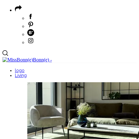
logo
Living