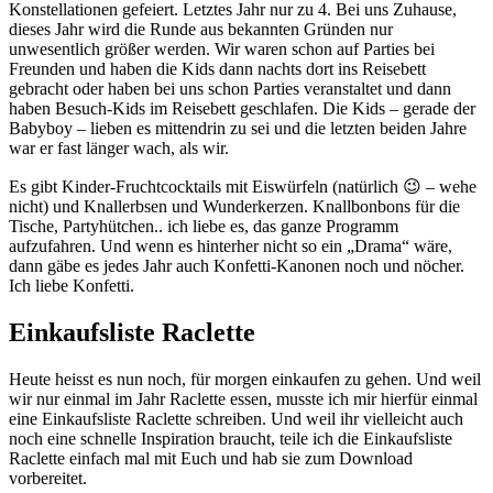
Konstellationen gefeiert. Letztes Jahr nur zu 4. Bei uns Zuhause,
dieses Jahr wird die Runde aus bekannten Gründen nur
unwesentlich größer werden. Wir waren schon auf Parties bei
Freunden und haben die Kids dann nachts dort ins Reisebett
gebracht oder haben bei uns schon Parties veranstaltet und dann
haben Besuch-Kids im Reisebett geschlafen. Die Kids – gerade der
Babyboy – lieben es mittendrin zu sei und die letzten beiden Jahre
war er fast länger wach, als wir.
Es gibt Kinder-Fruchtcocktails mit Eiswürfeln (natürlich 😉 – wehe
nicht) und Knallerbsen und Wunderkerzen. Knallbonbons für die
Tische, Partyhütchen.. ich liebe es, das ganze Programm
aufzufahren. Und wenn es hinterher nicht so ein „Drama“ wäre,
dann gäbe es jedes Jahr auch Konfetti-Kanonen noch und nöcher.
Ich liebe Konfetti.
Einkaufsliste Raclette
Heute heisst es nun noch, für morgen einkaufen zu gehen. Und weil
wir nur einmal im Jahr Raclette essen, musste ich mir hierfür einmal
eine Einkaufsliste Raclette schreiben. Und weil ihr vielleicht auch
noch eine schnelle Inspiration braucht, teile ich die Einkaufsliste
Raclette einfach mal mit Euch und hab sie zum Download
vorbereitet.