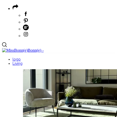
logo
Living