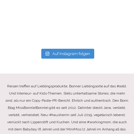
Auf Instagram folgen
Reisen treffen auf Lieblingsprodukte, Bonner Lieblingsorte auf das #ootd.
Und Interieur- auf Kids-Themen. Stets unterhaltsame Stories, die mehr
sind, als nur ein Copy-Paste-PR-Bericht. Ehrlich und authentisch. Den Bonn
Blog MissBonn(e)Bonn(e) gibt es seit 2012. Dahinter steckt Jana, verliebt,
verlobt, verheiratet, Neu-#hausherrin seit Juli 2019, vegetarisch lebend,
verrückt nach Lippenstift und Kuchen. Und eine #workingmom, die auch
mit dem Babyboy (6 Jahre) und der MiniMiss (2 Jahre) im Anhang all das