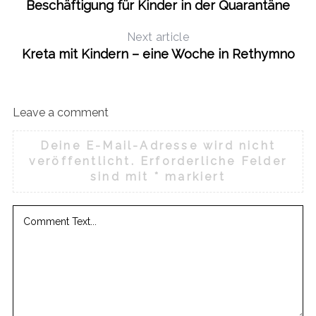
Beschäftigung für Kinder in der Quarantäne
Next article
Kreta mit Kindern – eine Woche in Rethymno
Leave a comment
Deine E-Mail-Adresse wird nicht
veröffentlicht.
Erforderliche Felder
sind mit
*
markiert
S
e
a
r
c
h
f
o
r
: