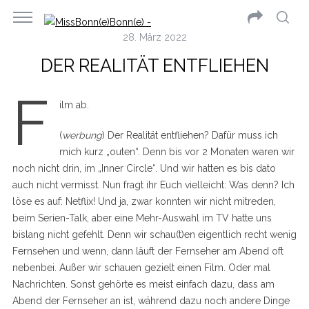
28. März 2022
DER REALITÄT ENTFLIEHEN
F
ilm ab.
(
werbung
) Der Realität entfliehen? Dafür muss ich
mich kurz „outen“. Denn bis vor 2 Monaten waren wir
noch nicht drin, im „Inner Circle“. Und wir hatten es bis dato
auch nicht vermisst. Nun fragt ihr Euch vielleicht: Was denn? Ich
löse es auf: Netflix! Und ja, zwar konnten wir nicht mitreden,
beim Serien-Talk, aber eine Mehr-Auswahl im TV hatte uns
bislang nicht gefehlt. Denn wir schau(t)en eigentlich recht wenig
Fernsehen und wenn, dann läuft der Fernseher am Abend oft
nebenbei. Außer wir schauen gezielt einen Film. Oder mal
Nachrichten. Sonst gehörte es meist einfach dazu, dass am
Abend der Fernseher an ist, während dazu noch andere Dinge