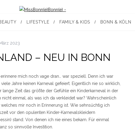
BEAUTY
LIFESTYLE
FAMILY & KIDS
BONN & KÖLN
 März 2023
NLAND – NEU IN BONN
h erinnere mich noch vage dran… war speziell. Denn ich war
 viele Jahre keinen Karneval gefeiert. Eigentlich nie so wirklich,
lange Zeit das größte der Gefühle ein Kinderkarneval in der
h nicht einmal, als was ich da verkleidet war? Wahrscheinlich
 welches mir noch in Erinnerung ist. Wie sehnsüchtig ich
zeit vor den opulenten Kinder-Karnevalskleidern
zessin) stand. Von denen ich nie eines bekam. Für einmal
anz so sinnvolle Investition.