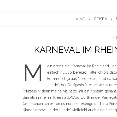
LIVING
REISEN
4.
KARNEVAL IM RHEI
M
ein erstes Mal Karneval im Rheinland.. ic
einfach null vorbereitet. Hatte ich bis dato
komme ich ja aus Nordhessen und da war 
„Linde“, der Dorfgaststätte. Ich weiss noc
Prinzessin, denn meine Ma hatte mir ein Kostüm genäht,
damals immer im Kreisstadt-Woolworth in der Karnevals
(wahrscheinlich waren es nur sehr wenige und alle Prin
Kinderkarneval in der “Linde” vielleicht auch eine nicht g