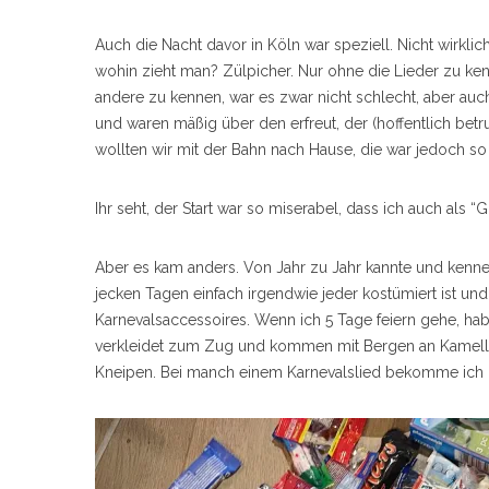
Auch die Nacht davor in Köln war speziell. Nicht wirklic
wohin zieht man? Zülpicher. Nur ohne die Lieder zu ken
andere zu kennen, war es zwar nicht schlecht, aber auch 
S
und waren mäßig über den erfreut, der (hoffentlich bet
e
wollten wir mit der Bahn nach Hause, die war jedoch so 
a
r
c
Ihr seht, der Start war so miserabel, dass ich auch als 
h
f
o
Aber es kam anders. Von Jahr zu Jahr kannte und kenne 
r
jecken Tagen einfach irgendwie jeder kostümiert ist und
:
Karnevalsaccessoires. Wenn ich 5 Tage feiern gehe, ha
verkleidet zum Zug und kommen mit Bergen an Kamelle 
Kneipen. Bei manch einem Karnevalslied bekomme ich G