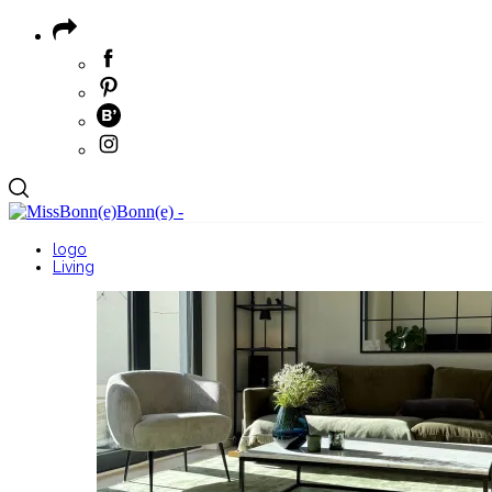
logo
Living