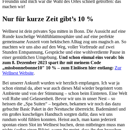
Freundin und mich war die Wahl des Ortes schnell getroffen: das
machen wir!
Nur für kurze Zeit gibt’s 10 %
Wellnest ist dein privates Spa mitten in Bonn. Die Aussicht auf eine
Runde kuschelige Wohlfühlatmosphäre und auf eine perfekte
gemeinsame Auszeit vom hektischen Alltag zog uns magisch an. So
machten wir uns also auf den Weg, voller Vorfreude auf zwei
Stunden Entspannung, Gespräche und eine wohlverdiente Pause in
einer gemütlichen Umgebung.
Und schon einmal eins vorab: bis
zum 8. Dezember 2023 spart ihr mit meinem Code
„missbonnebonne10″ 10 % – zum Einlösen hier entlang:
Zur
Wellnest Website
.
Bei unserer Ankunft wurden wir herzlich empfangen. Ich war ja
schon einmal da, aber war auch dieses Mal wieder begeistert vom
Ambiente und von der Stimmung – schon beim Eintreten. Eine Welt
voll Ruhe und Gelassenheit. Bevor wir uns in unser Nest – so
heissen die „Spa Suiten“ – begaben, bekamen wir noch das dazu
gebuchte Basic Paket in der Nesttasche überreicht. Bademäntel und
ein großes kuscheliges Handtuch sorgten dafür, dass wir uns
rundum wohl fühlen konnten. Heisst auch, man kann jederzeit
spontan einen Slot im Wellnest buchen, denn mitbringen muss man
nichts (außer einen Bikini, wenn ihr meint, dass ihr den brauchen