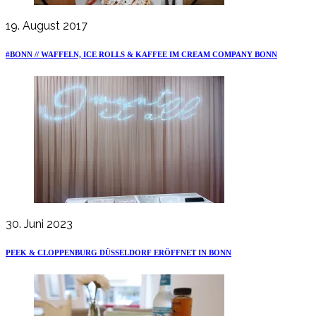
19. August 2017
#BONN // WAFFELN, ICE ROLLS & KAFFEE IM CREAM COMPANY BONN
30. Juni 2023
PEEK & CLOPPENBURG DÜSSELDORF ERÖFFNET IN BONN