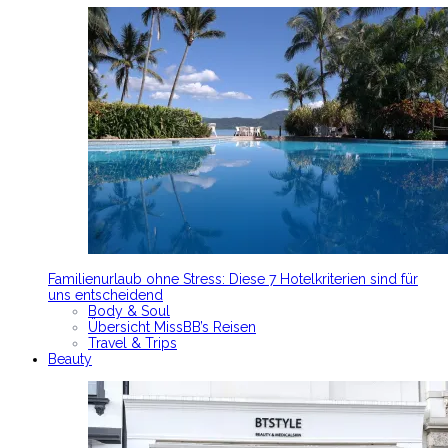
Familienurlaub ohne Stress: Diese 7 Hotelkriterien sind für
uns entscheidend
Body & Soul
Übersicht MissBB’s Reisen
Travel & Trips
Beauty