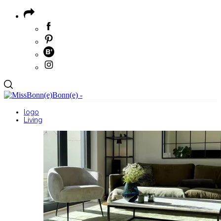
logo
Living