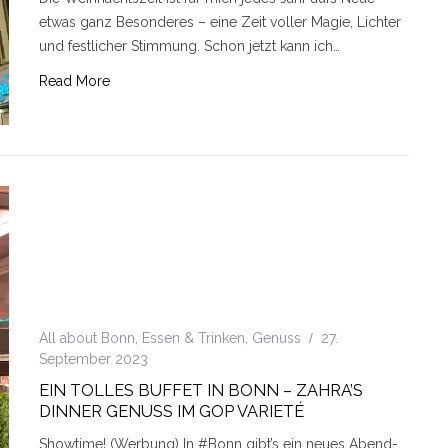
etwas ganz Besonderes – eine Zeit voller Magie, Lichter
und festlicher Stimmung. Schon jetzt kann ich…
Read More
All about Bonn
,
Essen & Trinken
,
Genuss
27.
September 2023
EIN TOLLES BUFFET IN BONN – ZAHRA’S
DINNER GENUSS IM GOP VARIETÉ
Showtime! (Werbung) In #Bonn gibt’s ein neues Abend-