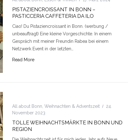
PISTAZIENCROISSANT IN BONN –
PASTICCERIA CAFFETERIA DA ILO
Ciao! Du Pistaziencroissant in Bonn. (werbung /
unbeauftragt) Eine kleine Vorgeschichte. In einem
Gespräch mit meiner Freundin Rabea bei einem
Netzwerk Event in der letzten…
Read More
All about Bonn
,
Weihnachten & Adventszeit
24.
November 2023
TOLLE WEIHNACHTSMÄRKTE IN BONN UND
REGION
Die Weihnachtszeit ist für mich jedes Jahr aufs Neue