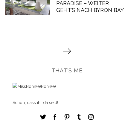
ARADISE – WEITER G
EHT’S NACH BYRON BAY
S
e
i
t
THAT'S ME
e
n
n
u
Schön, dass ihr da seid!
m
m
e
r
i