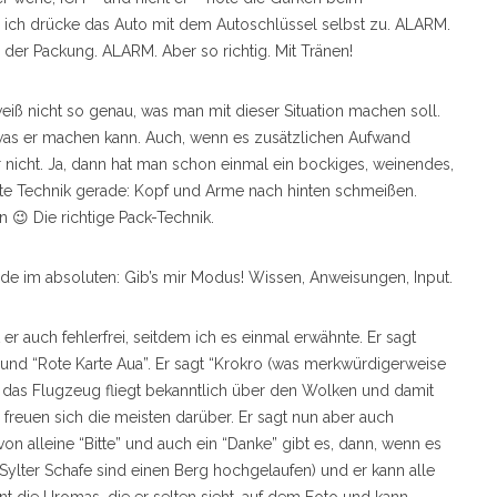
ich drücke das Auto mit dem Autoschlüssel selbst zu. ALARM.
 der Packung. ALARM. Aber so richtig. Mit Tränen!
eiß nicht so genau, was man mit dieser Situation machen soll.
 was er machen kann. Auch, wenn es zusätzlichen Aufwand
r nicht. Ja, dann hat man schon einmal ein bockiges, weinendes,
ste Technik gerade: Kopf und Arme nach hinten schmeißen.
😉 Die richtige Pack-Technik.
ade im absoluten: Gib’s mir Modus! Wissen, Anweisungen, Input.
t er auch fehlerfrei, seitdem ich es einmal erwähnte. Er sagt
” und “Rote Karte Aua”. Er sagt “Krokro (was merkwürdigerweise
n das Flugzeug fliegt bekanntlich über den Wolken und damit
h freuen sich die meisten darüber. Er sagt nun aber auch
on alleine “Bitte” und auch ein “Danke” gibt es, dann, wenn es
ie Sylter Schafe sind einen Berg hochgelaufen) und er kann alle