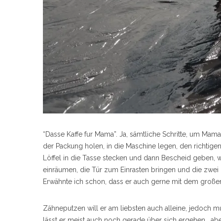
S
e
a
r
c
h
f
o
r
“Dasse Kaffe fur Mama”. Ja, sämtliche Schritte, um Mama
:
der Packung holen, in die Maschine legen, den richtig
Löffel in die Tasse stecken und dann Bescheid geben, w
einräumen, die Tür zum Einrasten bringen und die zwei 
Erwähnte ich schon, dass er auch gerne mit dem große
Zähneputzen will er am liebsten auch alleine, jedoch m
lässt er meist auch noch gerade über sich ergehen… abe