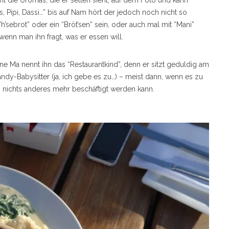
die Uromas, die er selten sieht, auf dem Foto und kann
Pipi, Dassi…” bis auf Nam hört der jedoch noch nicht so
h’sebrot” oder ein “Bröt’sen” sein, oder auch mal mit “Mani”
wenn man ihn fragt, was er essen will.
e Ma nennt ihn das “Restaurantkind”, denn er sitzt geduldig am
ndy-Babysitter (ja, ich gebe es zu…) – meist dann, wenn es zu
 nichts anderes mehr beschäftigt werden kann.