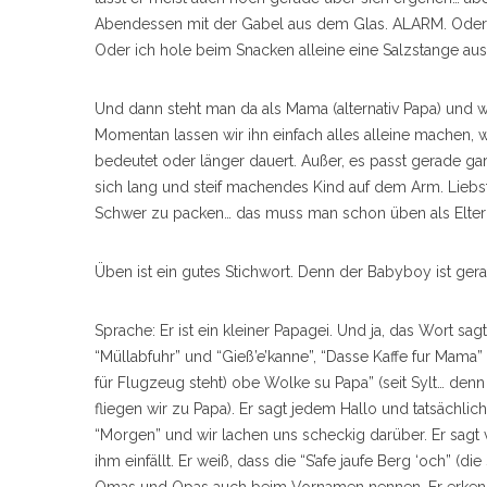
Abendessen mit der Gabel aus dem Glas. ALARM. Oder 
Oder ich hole beim Snacken alleine eine Salzstange aus
Und dann steht man da als Mama (alternativ Papa) und w
Momentan lassen wir ihn einfach alles alleine machen,
bedeutet oder länger dauert. Außer, es passt gerade ga
sich lang und steif machendes Kind auf dem Arm. Lieb
Schwer zu packen… das muss man schon üben als Eltern 
Üben ist ein gutes Stichwort. Denn der Babyboy ist ger
Sprache: Er ist ein kleiner Papagei. Und ja, das Wort sag
“Müllabfuhr” und “Gieß’e’kanne”, “Dasse Kaffe fur Mama
für Flugzeug steht) obe Wolke su Papa” (seit Sylt… den
fliegen wir zu Papa). Er sagt jedem Hallo und tatsächlic
“Morgen” und wir lachen uns scheckig darüber. Er sagt v
ihm einfällt. Er weiß, dass die “S’afe jaufe Berg ‘och” (d