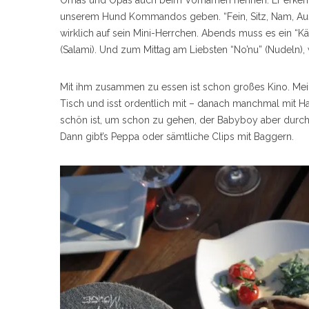
Omas und Opas auch beim Vornamen nennen. Er erkennt 
unserem Hund Kommandos geben. “Fein, Sitz, Nam, Aus, 
wirklich auf sein Mini-Herrchen. Abends muss es ein “Kä’
(Salami). Und zum Mittag am Liebsten “No’nu” (Nudeln), 
Mit ihm zusammen zu essen ist schon großes Kino. Mein
Tisch und isst ordentlich mit – danach manchmal mit Ha
schön ist, um schon zu gehen, der Babyboy aber durch
Dann gibt’s Peppa oder sämtliche Clips mit Baggern.