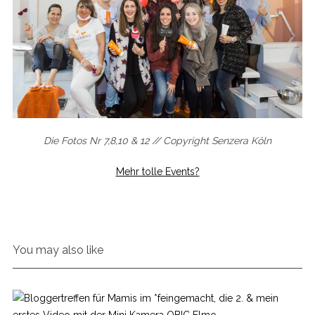
Die Fotos Nr 7,8,10 & 12 // Copyright Senzera Köln
S
e
Mehr tolle Events?
a
r
c
h
f
o
You may also like
r
: