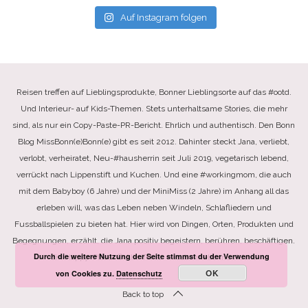
Auf Instagram folgen
Reisen treffen auf Lieblingsprodukte, Bonner Lieblingsorte auf das #ootd.
Und Interieur- auf Kids-Themen. Stets unterhaltsame Stories, die mehr
sind, als nur ein Copy-Paste-PR-Bericht. Ehrlich und authentisch. Den Bonn
Blog MissBonn(e)Bonn(e) gibt es seit 2012. Dahinter steckt Jana, verliebt,
verlobt, verheiratet, Neu-#hausherrin seit Juli 2019, vegetarisch lebend,
verrückt nach Lippenstift und Kuchen. Und eine #workingmom, die auch
mit dem Babyboy (6 Jahre) und der MiniMiss (2 Jahre) im Anhang all das
erleben will, was das Leben neben Windeln, Schlafliedern und
Fussballspielen zu bieten hat. Hier wird von Dingen, Orten, Produkten und
Begegnungen, erzählt, die Jana positiv begeistern, berühren, beschäftigen.
Durch die weitere Nutzung der Seite stimmst du der Verwendung
Ein Happy-Place. © Alle Texte: missbonnebonne / Jana
OK
von Cookies zu.
Datenschutz
Back to top