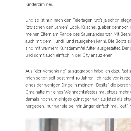
Kinderzimmer.
Und so ist nun nach den Feiertagen, wo’s ja schon elegan
“zwischen den Jahren” Look. Kuschelig, aber dennoch co
meinen Eltern am Rande des Sauerlandes war. Mit Bean
auch mit dem HundiHund rausgehen kann). Die Boots 
sind mit warmem Kunstlammfellfutter ausgestattet. Der 
und somit auch einfach in der City anzuziehen.
Aus “der Versenkung” ausgegraben habe ich dazu fast sc
mich schon seit bestimmt 10 Jahren. Ich hatte vor kurze
eines der wenigen Dinge in meinem “Besitz” die persona
Oma hatte mir eines Weihnachtsfestes mal etwas mehr G
damals noch um einiges günstiger war, als jetzt) als et
hergeben.. nur war sie bei mir länger einfach mal “out”.