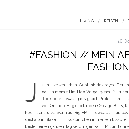
LIVING
REISEN
28. D
#FASHION // MEIN A
FASHIO
J
a, im Herzen urban. Gebt mir destroyed Denims 
das an meiner Hip-Hop Vergangenheit? Früher g
Rock oder sowas, gab’s gleich Protest. Ich hat
von Orlando Magic oder den Chicago Bulls, R
höchst entzückt, wenn auf Big FM Throwback Thursday ist 
deshalb in Blazern, im Kostümchen immer ein bisschen
besten einen ganzen Tag verbringen kann. Mit und oh