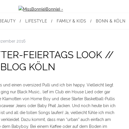
BEAUTY
LIFESTYLE
FAMILY & KIDS
BONN & KÖLN
ezember 2016
FTER-FEIERTAGS LOOK //
NBLOG KÖLN
und einen oversized Pulli und ich bin happy. Vielleicht liegt
ing nur Black Music… lief im Club ein House Lied oder gar
te Klamotten von Home Boy und diese Starter Basketball-Pullis
ocawear Jeans oder Baby Phat Jacken. Und noch heute bin ich
und all die tollen Songs laufen! Ja, vielleicht fühle ich mich
 verkleidet. Dazu kommt, dass man “urban” auch einfach am
ne dem Babyboy. Bei einem Kaffee oder auf dem Boden im