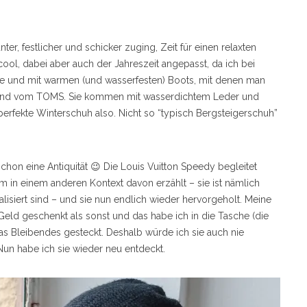
ter, festlicher und schicker zuging, Zeit für einen relaxten
ol, dabei aber auch der Jahreszeit angepasst, da ich bei
ie und mit warmen (und wasserfesten) Boots, mit denen man
sind vom TOMS. Sie kommen mit wasserdichtem Leder und
perfekte Winterschuh also. Nicht so “typisch Bergsteigerschuh”
hon eine Antiquität 😉 Die Louis Vuitton Speedy begleitet
m in einem anderen Kontext davon erzählt – sie ist nämlich
lisiert sind – und sie nun endlich wieder hervorgeholt. Meine
eld geschenkt als sonst und das habe ich in die Tasche (die
was Bleibendes gesteckt. Deshalb würde ich sie auch nie
 Nun habe ich sie wieder neu entdeckt.