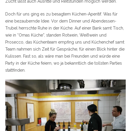
Zucht lässt auch Ausritte und Reitstunden möglich werden.
Doch für uns ging es zu besagtem Küchen-Aperitif. Was für
eine bezaubernde Idee. Vor dem Dinner und Abendessen-
Trubel herrschte Ruhe in der Küche. Auf einer Bank samt Tisch,
wie in “Omas Küche”, standen Rotwein, Weißwein und
Prosecco, das Küchenteam empfing uns und Küchenchef samt
Team nahmen sich Zeit für Gespräche, für einen Blick hinter die
Kulissen. Fast so, als wäre man bei Freunden und würde eine
S
Party in der Küche feiern, wo ja bekanntlich die tollsten Parties
e
stattfinden.
a
r
c
h
f
o
r
: