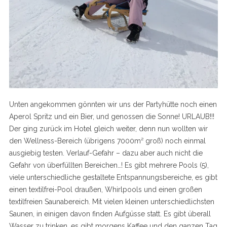
Unten angekommen gönnten wir uns der Partyhütte noch einen
Aperol Spritz und ein Bier, und genossen die Sonne! URLAUB!!!
Der ging zurück im Hotel gleich weiter, denn nun wollten wir
den Wellness-Bereich (übrigens 7000m² groß) noch einmal
ausgiebig testen. Verlauf-Gefahr – dazu aber auch nicht die
Gefahr von überfüllten Bereichen…! Es gibt mehrere Pools (5),
viele unterschiedliche gestaltete Entspannungsbereiche, es gibt
einen textilfrei-Pool draußen, Whirlpools und einen großen
textilfreien Saunabereich. Mit vielen kleinen unterschiedlichsten
Saunen, in einigen davon finden Aufgüsse statt. Es gibt überall
Wasser zu trinken, es gibt morgens Kaffee und den ganzen Tag