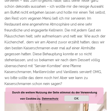
servieren – was zum Ergebnis hatte, dass seine Teller ganz
schön dekorativ aussahen – ich wollte mir die riesige Auswahl
am Buffet nicht entgehen lassen und holte mir einen Teil selbst,
den Rest vom veganen Menü ließ ich mir servieren. Im
Restaurant eine angenehme Atmosphäre und eine sehr
freundliche und engagierte Kellnerin. Die mit jedem Gast ein
Pläuschchen hielt, sehr aufmerksam und nett war. Wie auch der
Küchenchef… dem wir am Abend zuvor erzählt hatten, dass wir
den besten Kaiserschmarren ever mal auf einer Almhütte
gegessen hatten. Diese Behauptung konnte er so nicht
stehenlassen, und so bekamen wir nach dem Dessert völlig
überraschend mit “Servier-Komitee” eine Pfanne
Kaiserschmarren, Marillenröster und Vanilleeis serviert! OMG,
wo bitte sollte das denn noch hin! Aber wer kann zu
Kaiserschmarren schon nein sagen?
Durch die weitere Nutzung der Seite stimmst du der Verwendung
OK
von Cookies zu.
Datenschutz