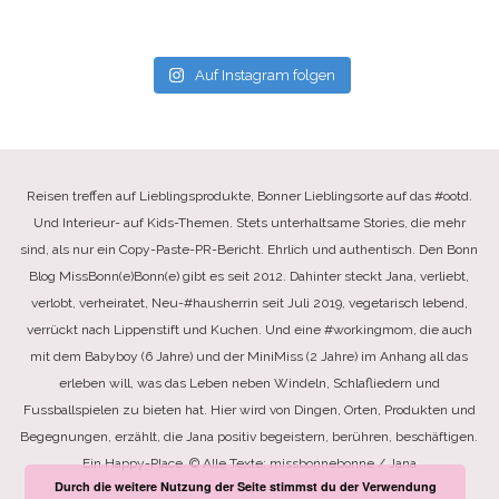
Auf Instagram folgen
Reisen treffen auf Lieblingsprodukte, Bonner Lieblingsorte auf das #ootd.
Und Interieur- auf Kids-Themen. Stets unterhaltsame Stories, die mehr
sind, als nur ein Copy-Paste-PR-Bericht. Ehrlich und authentisch. Den Bonn
Blog MissBonn(e)Bonn(e) gibt es seit 2012. Dahinter steckt Jana, verliebt,
verlobt, verheiratet, Neu-#hausherrin seit Juli 2019, vegetarisch lebend,
verrückt nach Lippenstift und Kuchen. Und eine #workingmom, die auch
mit dem Babyboy (6 Jahre) und der MiniMiss (2 Jahre) im Anhang all das
erleben will, was das Leben neben Windeln, Schlafliedern und
Fussballspielen zu bieten hat. Hier wird von Dingen, Orten, Produkten und
Begegnungen, erzählt, die Jana positiv begeistern, berühren, beschäftigen.
Ein Happy-Place. © Alle Texte: missbonnebonne / Jana
Durch die weitere Nutzung der Seite stimmst du der Verwendung