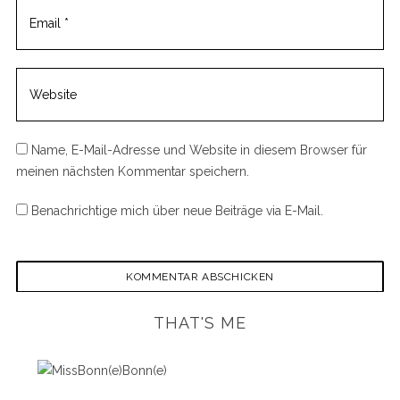
Name, E-Mail-Adresse und Website in diesem Browser für
meinen nächsten Kommentar speichern.
Benachrichtige mich über neue Beiträge via E-Mail.
S
e
a
r
c
h
THAT'S ME
f
o
r
: