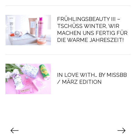
FRÜHLINGSBEAUTY III –
TSCHÜSS WINTER, WIR M
ACHEN UNS FERTIG FÜR D
IE WARME JAHRESZEIT!
IN LOVE WITH… BY MISSBB
/ MÄRZ EDITION
S
e