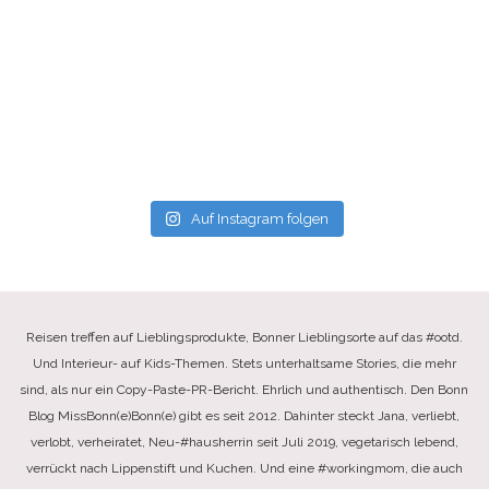
Auf Instagram folgen
Reisen treffen auf Lieblingsprodukte, Bonner Lieblingsorte auf das #ootd.
Und Interieur- auf Kids-Themen. Stets unterhaltsame Stories, die mehr
sind, als nur ein Copy-Paste-PR-Bericht. Ehrlich und authentisch. Den Bonn
Blog MissBonn(e)Bonn(e) gibt es seit 2012. Dahinter steckt Jana, verliebt,
verlobt, verheiratet, Neu-#hausherrin seit Juli 2019, vegetarisch lebend,
verrückt nach Lippenstift und Kuchen. Und eine #workingmom, die auch