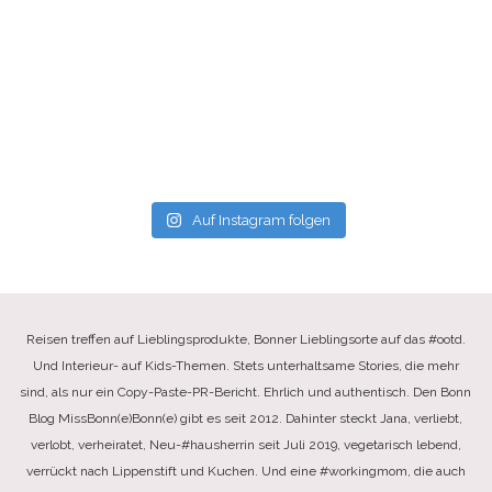
Auf Instagram folgen
Reisen treffen auf Lieblingsprodukte, Bonner Lieblingsorte auf das #ootd.
Und Interieur- auf Kids-Themen. Stets unterhaltsame Stories, die mehr
sind, als nur ein Copy-Paste-PR-Bericht. Ehrlich und authentisch. Den Bonn
Blog MissBonn(e)Bonn(e) gibt es seit 2012. Dahinter steckt Jana, verliebt,
verlobt, verheiratet, Neu-#hausherrin seit Juli 2019, vegetarisch lebend,
verrückt nach Lippenstift und Kuchen. Und eine #workingmom, die auch