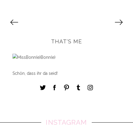
S
e
i
t
THAT'S ME
e
n
n
u
Schön, dass ihr da seid!
m
m
e
r
i
e
r
INSTAGRAM
u
n