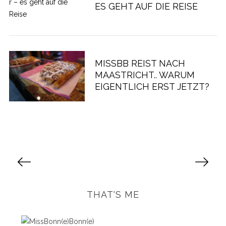
ES GEHT AUF DIE REISE
MISSBB REIST NACH
MAASTRICHT.. WARUM
EIGENTLICH ERST JETZT?
S
e
i
t
THAT'S ME
e
n
n