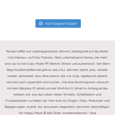
Auf Instagram folgen
Reisen treffen auf Lieblingsprodukte, Bonner Lieblingsorte auf das #ootd.
Und Interieur- auf Kids-Themen. Stets unterhaltsame Stories, die mehr
sind, als nur ein Copy-Paste-PR-Bericht. Ehrlich und authentisch. Den Bonn
Blog MissBonn(e)Bonn(e) gibt es seit 2012. Dahinter steckt Jana, verliebt,
verlobt, verheiratet, Neu-#hausherrin seit Juli 2019, vegetarisch lebend,
verrückt nach Lippenstift und Kuchen. Und eine #workingmom, die auch
mit dem Babyboy (6 Jahre) und der MiniMiss (2 Jahre) im Anhang all das
erleben will, was das Leben neben Windeln, Schlafliedern und
Fussballspielen zu bieten hat. Hier wird von Dingen, Orten, Produkten und
Begegnungen, erzählt, die Jana positiv begeistern, berühren, beschäftigen.
Ein Happy-Place. © Alle Texte: missbonnebonne / Jana