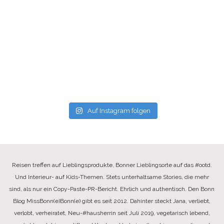
Auf Instagram folgen
Reisen treffen auf Lieblingsprodukte, Bonner Lieblingsorte auf das #ootd.
Und Interieur- auf Kids-Themen. Stets unterhaltsame Stories, die mehr
sind, als nur ein Copy-Paste-PR-Bericht. Ehrlich und authentisch. Den Bonn
Blog MissBonn(e)Bonn(e) gibt es seit 2012. Dahinter steckt Jana, verliebt,
verlobt, verheiratet, Neu-#hausherrin seit Juli 2019, vegetarisch lebend,