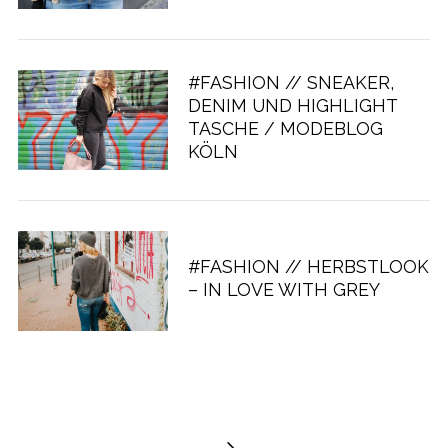
#FASHION // SNEAKER,
DENIM UND HIGHLIGHT
TASCHE / MODEBLOG
KÖLN
#FASHION // HERBSTLOOK
– IN LOVE WITH GREY
S