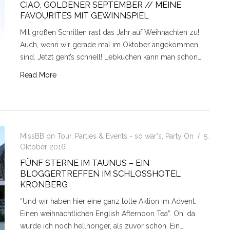
CIAO, GOLDENER SEPTEMBER // MEINE
FAVOURITES MIT GEWINNSPIEL
Mit großen Schritten rast das Jahr auf Weihnachten zu!
Auch, wenn wir gerade mal im Oktober angekommen
sind. Jetzt geht’s schnell! Lebkuchen kann man schon…
Read More
MissBB on Tour
,
Parties & Events - so war's
,
Party On
5.
Oktober 2016
FÜNF STERNE IM TAUNUS – EIN
BLOGGERTREFFEN IM SCHLOSSHOTEL
KRONBERG
“Und wir haben hier eine ganz tolle Aktion im Advent.
Einen weihnachtlichen English Afternoon Tea”. Oh, da
wurde ich noch hellhöriger, als zuvor schon. Ein…