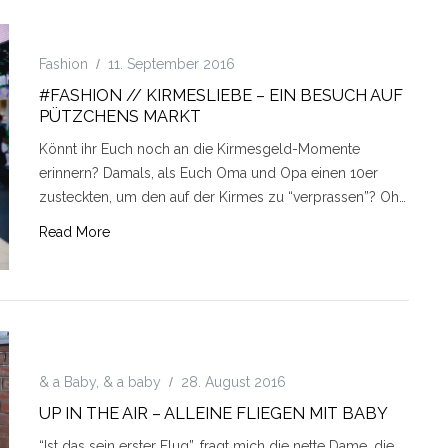
Fashion
11. September 2016
#FASHION // KIRMESLIEBE – EIN BESUCH AUF
PÜTZCHENS MARKT
Könnt ihr Euch noch an die Kirmesgeld-Momente
erinnern? Damals, als Euch Oma und Opa einen 10er
zusteckten, um den auf der Kirmes zu “verprassen”? Oh…
Read More
& a Baby
,
& a baby
28. August 2016
UP IN THE AIR – ALLEINE FLIEGEN MIT BABY
“Ist das sein erster Flug”, fragt mich die nette Dame, die