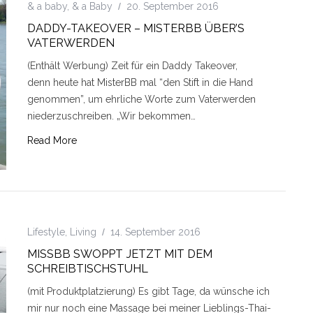
& a baby
,
& a Baby
20. September 2016
DADDY-TAKEOVER – MISTERBB ÜBER’S
VATERWERDEN
(Enthält Werbung) Zeit für ein Daddy Takeover,
denn heute hat MisterBB mal “den Stift in die Hand
genommen”, um ehrliche Worte zum Vaterwerden
niederzuschreiben. „Wir bekommen…
Read More
Lifestyle
,
Living
14. September 2016
MISSBB SWOPPT JETZT MIT DEM
SCHREIBTISCHSTUHL
(mit Produktplatzierung) Es gibt Tage, da wünsche ich
mir nur noch eine Massage bei meiner Lieblings-Thai-