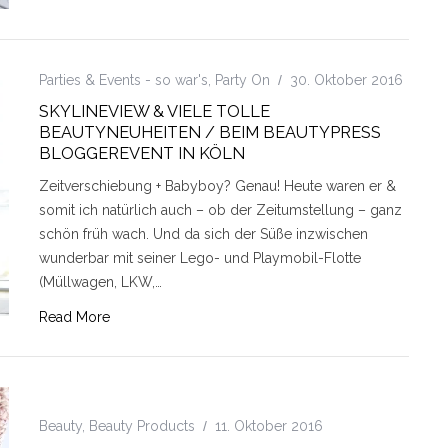
Parties & Events - so war's
,
Party On
30. Oktober 2016
SKYLINEVIEW & VIELE TOLLE
BEAUTYNEUHEITEN / BEIM BEAUTYPRESS
BLOGGEREVENT IN KÖLN
Zeitverschiebung + Babyboy? Genau! Heute waren er &
somit ich natürlich auch – ob der Zeitumstellung – ganz
schön früh wach. Und da sich der Süße inzwischen
wunderbar mit seiner Lego- und Playmobil-Flotte
(Müllwagen, LKW,…
Read More
Beauty
,
Beauty Products
11. Oktober 2016