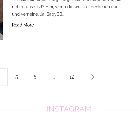
neben uns sitzt? Hihi, wenn die wüsste, denke ich nur
und verneine. Ja, BabyBB…
Read More
5
6
…
12
INSTAGRAM