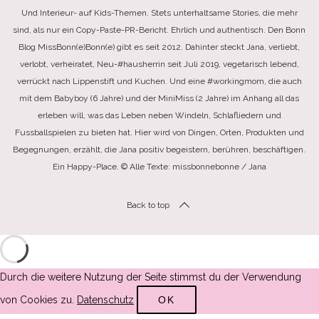
Und Interieur- auf Kids-Themen. Stets unterhaltsame Stories, die mehr
sind, als nur ein Copy-Paste-PR-Bericht. Ehrlich und authentisch. Den Bonn
Blog MissBonn(e)Bonn(e) gibt es seit 2012. Dahinter steckt Jana, verliebt,
verlobt, verheiratet, Neu-#hausherrin seit Juli 2019, vegetarisch lebend,
verrückt nach Lippenstift und Kuchen. Und eine #workingmom, die auch
mit dem Babyboy (6 Jahre) und der MiniMiss (2 Jahre) im Anhang all das
erleben will, was das Leben neben Windeln, Schlafliedern und
Fussballspielen zu bieten hat. Hier wird von Dingen, Orten, Produkten und
Begegnungen, erzählt, die Jana positiv begeistern, berühren, beschäftigen.
Ein Happy-Place. © Alle Texte: missbonnebonne / Jana
Back to top
Durch die weitere Nutzung der Seite stimmst du der Verwendung
von Cookies zu.
Datenschutz
OK