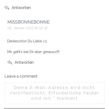
Antworten
s
MISSBONNEBONNE
a
16. Januar 2017 at 12:37
y
s
Dankeschön Du Liebe <3
:
Mir geht's bei Dir aber genauso!!!!
Antworten
Leave a comment
L
e
Deine E-Mail-Adresse wird nicht
a
veröffentlicht.
Erforderliche Felder
v
sind mit
*
markiert
e
a