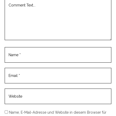
c
o
m
m
e
n
t
Name, E-Mail-Adresse und Website in diesem Browser für