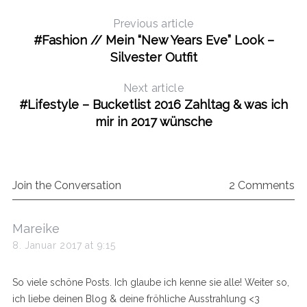
Previous article
#Fashion // Mein “New Years Eve” Look –
Silvester Outfit
Next article
#Lifestyle – Bucketlist 2016 Zahltag & was ich
mir in 2017 wünsche
Join the Conversation
2 Comments
s
Mareike
a
8. Januar 2017 at 9:15
y
s
So viele schöne Posts. Ich glaube ich kenne sie alle! Weiter so,
:
ich liebe deinen Blog & deine fröhliche Ausstrahlung <3