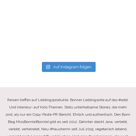
Auf Instagram folgen
Reisen treffen auf Lieblingsprodukte, Bonner Lieblingsorte auf das #ootd.
Und Interieur- auf Kids-Themen. Stets unterhaltsame Stories, die mehr
sind, als nur ein Copy-Paste-PR-Bericht. Ehrlich und authentisch. Den Bonn
Blog MissBonn(e)Bonn(e) gibt es seit 2012. Dahinter steckt Jana, verliebt,
verlobt, verheiratet, Neu-#hausherrin seit Juli 2019, vegetarisch lebend,