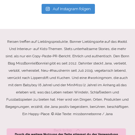
Auf Instagram folgen
Reisen treffen auf Lieblingsprodukte, Bonner Lieblingsorte auf das #ootd.
Und Interieur- auf Kids-Themen. Stets unterhaltsame Stories, die mehr
sind, als nur ein Copy-Paste-PR-Bericht. Ehrlich und authentisch. Den Bonn
Blog MissBonn(e)Bonn(e) gibt es seit 2012. Dahinter steckt Jana, verliebt,
verlobt, verheiratet, Neu-#hausherrin seit Juli 2019, vegetarisch lebend,
verrückt nach Lippenstift und Kuchen. Und eine #workingmom, die auch
mit dem Babyboy (6 Jahre) und der MiniMiss (2 Jahre) im Anhang all das
erleben will, was das Leben neben Windeln, Schlafliedern und
Fussballspielen zu bieten hat. Hier wird von Dingen, Orten, Produkten und
Begegnungen, erzählt, die Jana positiv begeistern, berühren, beschäftigen.
Ein Happy-Place. © Alle Texte: missbonnebonne / Jana
Back to top
Durch die weitere Nutzung der Seite stimmst du der Verwendung