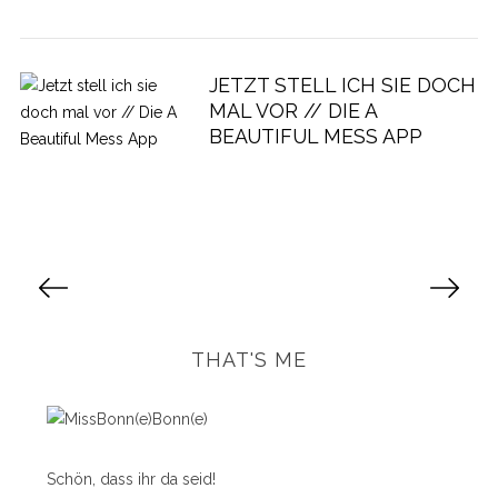
JETZT STELL ICH SIE DOCH
MAL VOR // DIE A
BEAUTIFUL MESS APP
S
e
i
t
THAT'S ME
e
n
n
u
Schön, dass ihr da seid!
m