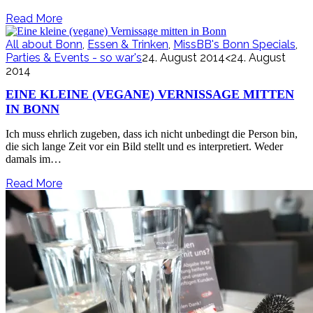
Read More
All about Bonn
,
Essen & Trinken
,
MissBB's Bonn Specials
,
Parties & Events - so war's
24. August 2014
<24. August
2014
EINE KLEINE (VEGANE) VERNISSAGE MITTEN
IN BONN
Ich muss ehrlich zugeben, dass ich nicht unbedingt die Person bin,
die sich lange Zeit vor ein Bild stellt und es interpretiert. Weder
damals im…
Read More