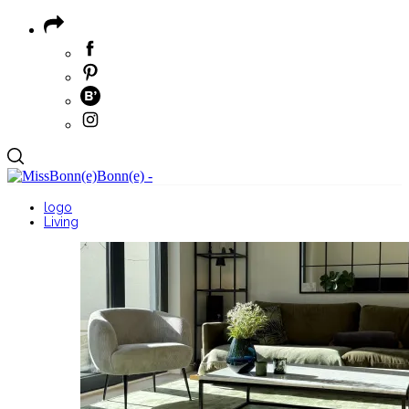
logo
Living