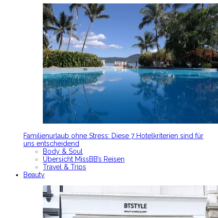
Familienurlaub ohne Stress: Diese 7 Hotelkriterien sind für
uns entscheidend
Body & Soul
Übersicht MissBB’s Reisen
Travel & Trips
Beauty