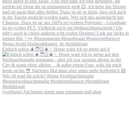
Einfach schön 🎄🧑🏻‍🎄✨ Heute wäre ich so gerne auf d
(werbung) Am besten startet man entspannt und ohne