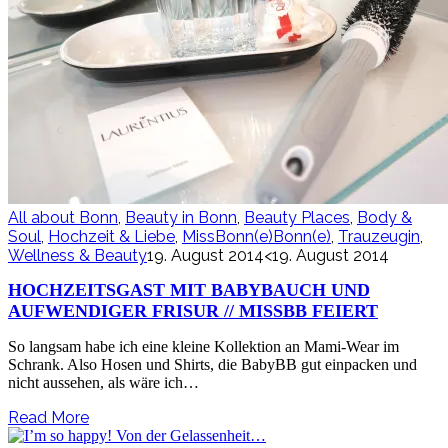
All about Bonn
,
Beauty in Bonn
,
Beauty Places
,
Body &
Soul
,
Hochzeit & Liebe
,
MissBonn(e)Bonn(e)
,
Trauzeugin
,
Wellness & Beauty
19. August 2014
<19. August 2014
HOCHZEITSGAST MIT BABYBAUCH UND
AUFWENDIGER FRISUR // MISSBB FEIERT
So langsam habe ich eine kleine Kollektion an Mami-Wear im
Schrank. Also Hosen und Shirts, die BabyBB gut einpacken und
nicht aussehen, als wäre ich…
Read More