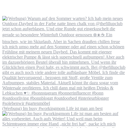
(Werbung) Im busy #workingmom Life ist man am best