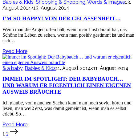
Babies & Kids
,
Shopping & Shopping
,
Words & Images
13.
August 2014
<13. August 2014
I’M SO HAPPY! VON DER GELASSENHEIT…
Wenn man die Augen offen hält, wenn man Lust darauf hat, das
Schöne im Leben zu sehen, wenn man positiv gestimmt ist und man
sich…
Read More
& a baby
,
Babies & Kids
11. August 2014
<11. August 2014
IMMER IM SPOTLIGHT: DER BABYBAUCH…
UND WARUM ER EIGENTLICH EINEN EIGENEN
AUSWEIS BRÄUCHTE
Ich glaube, von manchen Sachen kann man noch soviel hören und
lesen, man weiß erst, was damit gemeint ist, wenn man es selbst
erlebt. So…
Read More
Seitennummerierung
1
2
der