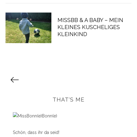
MISSBB & A BABY – MEIN
KLEINES KUSCHELIGES
KLEINKIND
S
e
i
t
THAT'S ME
e
n
n
u
Schön, dass ihr da seid!
m