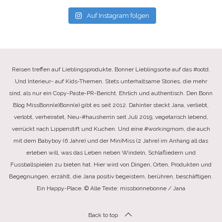
Auf Instagram folgen
Reisen treffen auf Lieblingsprodukte, Bonner Lieblingsorte auf das #ootd.
Und Interieur- auf Kids-Themen. Stets unterhaltsame Stories, die mehr
sind, als nur ein Copy-Paste-PR-Bericht. Ehrlich und authentisch. Den Bonn
Blog MissBonn(e)Bonn(e) gibt es seit 2012. Dahinter steckt Jana, verliebt,
verlobt, verheiratet, Neu-#hausherrin seit Juli 2019, vegetarisch lebend,
verrückt nach Lippenstift und Kuchen. Und eine #workingmom, die auch
mit dem Babyboy (6 Jahre) und der MiniMiss (2 Jahre) im Anhang all das
erleben will, was das Leben neben Windeln, Schlafliedern und
Fussballspielen zu bieten hat. Hier wird von Dingen, Orten, Produkten und
Begegnungen, erzählt, die Jana positiv begeistern, berühren, beschäftigen.
Ein Happy-Place. © Alle Texte: missbonnebonne / Jana
Back to top